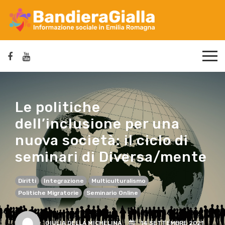
Le politiche
dell’inclusione per una
nuova società: il ciclo di
seminari di Diversa/mente
Diritti
Integrazione
Multiculturalismo
Politiche Migratorie
Seminario Online
GIULIA DELLA MICHELINA
14 SETTEMBRE 2021