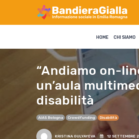
HOME
CHI SIAMO
“Andiamo on-lin
un’aula multime
disabilità
AIAS Bologna
Crowdfunding
Disabilità
KRISTINA GULYAYEVA
12 SETTEMBRE 2