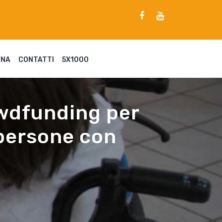
ENA
CONTATTI
5X1000
owdfunding per
 persone con