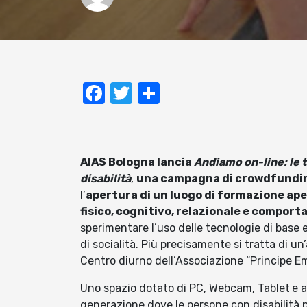
Facebook
Twitter
Condividi
AIAS Bologna lancia
Andiamo on-line: le t
disabilità
,
una campagna di crowdfundi
l’
apertura di un luogo di formazione apert
fisico, cognitivo, relazionale e comport
sperimentare l’uso delle tecnologie di base
di socialità. Più precisamente si tratta di un
Centro diurno dell’Associazione “Principe Emi
Uno spazio dotato di PC, Webcam, Tablet
e a
generazione dove le persone con disabilità