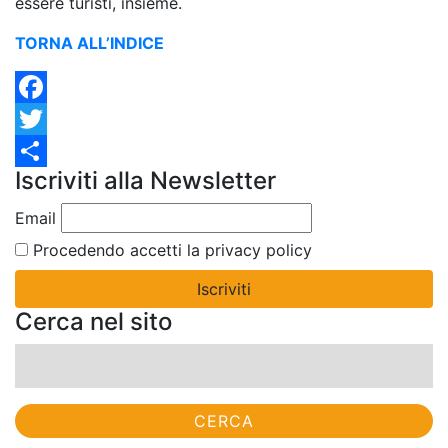
essere turisti, insieme.
TORNA ALL’INDICE
Facebook
Twitter
Iscriviti alla Newsletter
Condividi
Email
Procedendo accetti la privacy policy
Cerca nel sito
Ricerca
per: