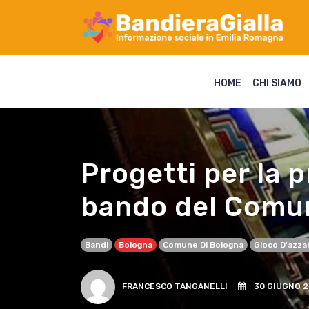
HOME
CHI SIAMO
Progetti per la p
bando del Comu
Bandi
Bologna
Comune Di Bologna
Gioco D'azza
FRANCESCO TANGANELLI
30 GIUGNO 2