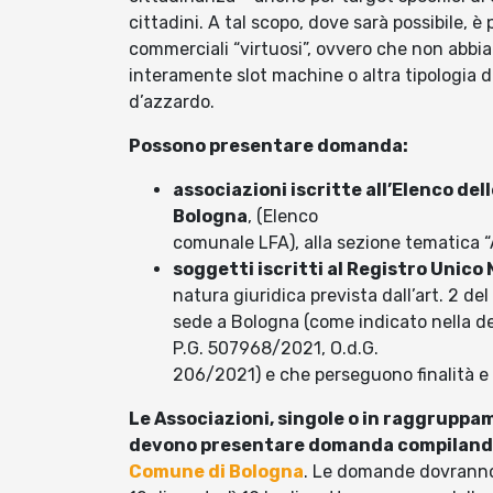
cittadini. A tal scopo, dove sarà possibile, è
commerciali “virtuosi”, ovvero che non abbi
interamente slot machine o altra tipologia 
d’azzardo.
Possono presentare domanda:
associazioni iscritte all’Elenco de
Bologna
, (Elenco
comunale LFA), alla sezione tematica 
soggetti iscritti al Registro Unico
natura giuridica prevista dall’art. 2 d
sede a Bologna (come indicato nella de
P.G. 507968/2021, O.d.G.
206/2021) e che perseguono finalità e s
Le Associazioni, singole o in raggrupp
devono presentare domanda compilando 
Comune di Bologna
. Le domande dovranno 