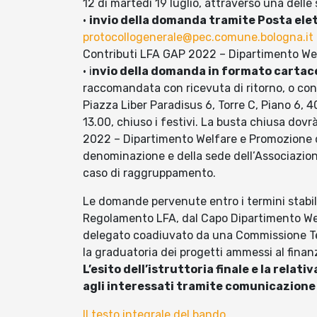
12 di martedì 19 luglio, attraverso una delle
•
invio della domanda tramite Posta ele
protocollogenerale@pec.comune.bologna.it
Contributi LFA GAP 2022 – Dipartimento We
• i
nvio della domanda in formato cartac
raccomandata con ricevuta di ritorno, o con
Piazza Liber Paradisus 6, Torre C, Piano 6, 
13.00, chiuso i festivi. La busta chiusa dovr
2022 – Dipartimento Welfare e Promozione de
denominazione e della sede dell’Associazio
caso di raggruppamento.
Le domande pervenute entro i termini stabilit
Regolamento LFA, dal Capo Dipartimento We
delegato coadiuvato da una Commissione Te
la graduatoria dei progetti ammessi al finan
L’esito dell’istruttoria finale e la rela
agli interessati tramite comunicazione 
Il testo integrale del bando