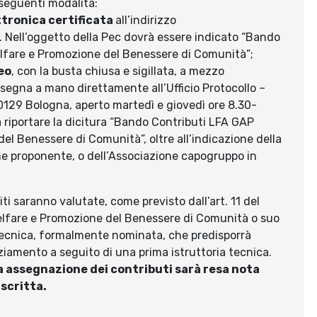
 seguenti modalità:
ttronica certificata
all’indirizzo
. Nell’oggetto della Pec dovrà essere indicato “Bando
lfare e Promozione del Benessere di Comunità”;
eo
, con la busta chiusa e sigillata, a mezzo
segna a mano direttamente all’Ufficio Protocollo –
40129 Bologna, aperto martedì e giovedì ore 8.30-
à riportare la dicitura “Bando Contributi LFA GAP
l Benessere di Comunità”, oltre all’indicazione della
ne proponente, o dell’Associazione capogruppo in
i saranno valutate, come previsto dall’art. 11 del
lfare e Promozione del Benessere di Comunità o suo
cnica, formalmente nominata, che predisporrà
ziamento a seguito di una prima istruttoria tecnica.
tiva assegnazione dei contributi sarà resa nota
scritta.