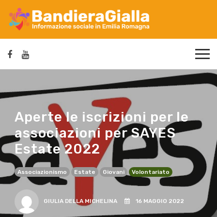
Aperte le iscrizioni per le
associazioni per SAYES
Estate 2022
Associazionismo
Estate
Giovani
Volontariato
GIULIA DELLA MICHELINA
16 MAGGIO 2022