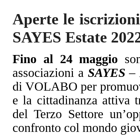
Aperte le iscrizion
SAYES Estate 202
Fino al 24 maggio
sono
associazioni a
SAYES
– 
di VOLABO
per promuov
e la cittadinanza attiva t
del Terzo Settore un’opp
confronto col mondo giov