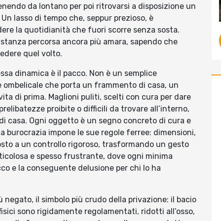
enendo da lontano per poi ritrovarsi a disposizione un
 Un lasso di tempo che, seppur prezioso, è
re la quotidianità che fuori scorre senza sosta.
 distanza percorsa ancora più amara, sapendo che
vedere quel volto.
ssa dinamica è il pacco. Non è un semplice
ne ombelicale che porta un frammento di casa, un
ta di prima. Maglioni puliti, scelti con cura per dare
relibatezze proibite o difficili da trovare all’interno,
di casa. Ogni oggetto è un segno concreto di cura e
 la burocrazia impone le sue regole ferree: dimensioni,
osto a un controllo rigoroso, trasformando un gesto
ticolosa e spesso frustrante, dove ogni minima
acco e la conseguente delusione per chi lo ha
iù negato, il simbolo più crudo della privazione: il bacio
isici sono rigidamente regolamentati, ridotti all’osso,