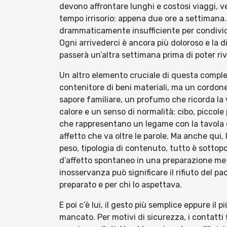
devono affrontare lunghi e costosi viaggi, v
tempo irrisorio: appena due ore a settimana.
drammaticamente insufficiente per condivide
Ogni arrivederci è ancora più doloroso e la
passerà un’altra settimana prima di poter ri
Un altro elemento cruciale di questa comple
contenitore di beni materiali, ma un cordo
sapore familiare, un profumo che ricorda la vi
calore e un senso di normalità; cibo, piccole p
che rappresentano un legame con la tavola 
affetto che va oltre le parole. Ma anche qui,
peso, tipologia di contenuto, tutto è sottop
d’affetto spontaneo in una preparazione me
inosservanza può significare il rifiuto del p
preparato e per chi lo aspettava.
E poi c’è lui, il gesto più semplice eppure il p
mancato. Per motivi di sicurezza, i contatti f