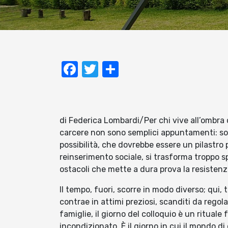
Facebook
Twitter
Condividi
di Federica Lombardi/Per chi vive all’ombra de
carcere non sono semplici appuntamenti: son
possibilità, che dovrebbe essere un pilastro
reinserimento sociale, si trasforma troppo sp
ostacoli che mette a dura prova la resistenza
Il tempo, fuori, scorre in modo diverso; qui, t
contrae in attimi preziosi, scanditi da regol
famiglie, il giorno del colloquio è un ritual
incondizionato. È il giorno in cui il mondo d