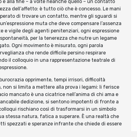
io e alla fine – a volte neanche quello – un contatto
zza dell’affetto: è tutto ciò che è concesso. Le mani
perato di trovare un contatto, mentre gli sguardi si
, un’espressione muta che deve compensare l’assenza
e e vigile degli agenti penitenziari, ogni espressione
a spontaneità, per la tenerezza che nutre un legame
ngato. Ogni movimento è misurato, ogni parola
rveglianza che rende difficile persino respirare
do il colloquio in una rappresentazione teatrale di
espressione.
rocrazia opprimente, tempi irrisori, difficoltà
 non si limita a mettere alla prova i legami: li ferisce
acio mancato è una cicatrice nell’anima di chi ama e
nstancabile dedizione, si sentono impotenti di fronte a
olloqui rischiano così di trasformarsi in un simbolo
ua stessa natura, fatica a superare. È una realtà che
fetti spezzati e speranze infrante che chiede di essere