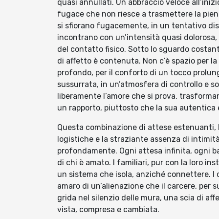
quasi annullati. Un abbraccio veloce all’iniz
fugace che non riesce a trasmettere la piene
si sfiorano fugacemente, in un tentativo dis
incontrano con un’intensità quasi dolorosa
del contatto fisico. Sotto lo sguardo costant
di affetto è contenuta. Non c’è spazio per l
profondo, per il conforto di un tocco prolu
sussurrata, in un’atmosfera di controllo e so
liberamente l’amore che si prova, trasforman
un rapporto, piuttosto che la sua autentica 
Questa combinazione di attese estenuanti, bu
logistiche e la straziante assenza di intimità,
profondamente. Ogni attesa infinita, ogni b
di chi è amato. I familiari, pur con la loro i
un sistema che isola, anziché connettere. I c
amaro di un’alienazione che il carcere, per s
grida nel silenzio delle mura, una scia di af
vista, compresa e cambiata.