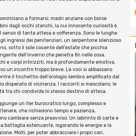
 cominciano a formarsi: madri anziane con borse
ini dagli occhi stanchi, la cui innocente curiosità è
il senso di tanta attesa e sofferenza. Sono le lunghe
gli ingressi dei penitenziari, un serpentone silenzioso
rno, sotto il sole cocente dell’estate che picchia
ungente dell’inverno che penetra fin nelle ossa.
nchi e corpi intirizziti, ma è profondamente emotiva,
rso un incontro troppo breve. Le voci si abbassano
entre il ticchettio dell’orologio sembra amplificato dal
io disperato di vicinanza. I racconti si mescolano, le
tà tra chi condivide lo stesso destino di attesa.
aggiunge un iter burocratico lungo, complesso e
ottenere, che richiedono tempo e pazienza,
o cambiare senza preavviso. Un labirinto di carte e
 battaglia estenuante, logorando le energie e la
ione. Molti, per poter abbracciare i propri cari,