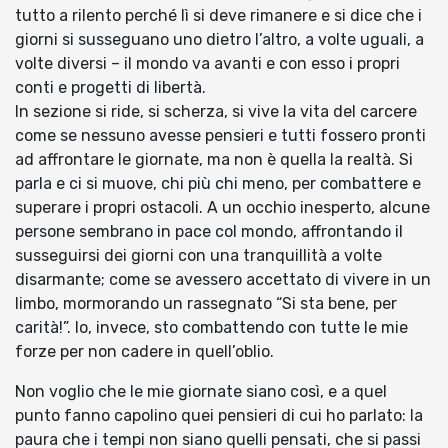
tutto a rilento perché lì si deve rimanere e si dice che i
giorni si susseguano uno dietro l’altro, a volte uguali, a
volte diversi – il mondo va avanti e con esso i propri
conti e progetti di libertà.
In sezione si ride, si scherza, si vive la vita del carcere
come se nessuno avesse pensieri e tutti fossero pronti
ad affrontare le giornate, ma non è quella la realtà. Si
parla e ci si muove, chi più chi meno, per combattere e
superare i propri ostacoli. A un occhio inesperto, alcune
persone sembrano in pace col mondo, affrontando il
susseguirsi dei giorni con una tranquillità a volte
disarmante; come se avessero accettato di vivere in un
limbo, mormorando un rassegnato “Si sta bene, per
carità!”. Io, invece, sto combattendo con tutte le mie
forze per non cadere in quell’oblio.
Non voglio che le mie giornate siano così, e a quel
punto fanno capolino quei pensieri di cui ho parlato: la
paura che i tempi non siano quelli pensati, che si passi