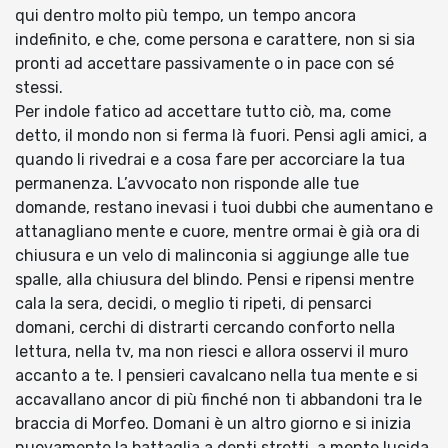
qui dentro molto più tempo, un tempo ancora
indefinito, e che, come persona e carattere, non si sia
pronti ad accettare passivamente o in pace con sé
stessi.
Per indole fatico ad accettare tutto ciò, ma, come
detto, il mondo non si ferma là fuori. Pensi agli amici, a
quando li rivedrai e a cosa fare per accorciare la tua
permanenza. L’avvocato non risponde alle tue
domande, restano inevasi i tuoi dubbi che aumentano e
attanagliano mente e cuore, mentre ormai è già ora di
chiusura e un velo di malinconia si aggiunge alle tue
spalle, alla chiusura del blindo. Pensi e ripensi mentre
cala la sera, decidi, o meglio ti ripeti, di pensarci
domani, cerchi di distrarti cercando conforto nella
lettura, nella tv, ma non riesci e allora osservi il muro
accanto a te. I pensieri cavalcano nella tua mente e si
accavallano ancor di più finché non ti abbandoni tra le
braccia di Morfeo. Domani è un altro giorno e si inizia
nuovamente la battaglia a denti stretti, a mente lucida,