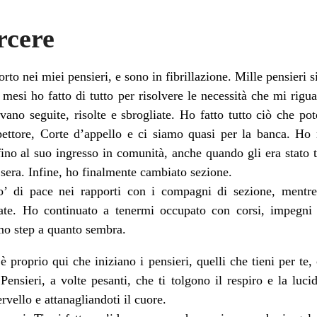
rcere
orto nei miei pensieri, e sono in fibrillazione. Mille pensieri 
i mesi ho fatto di tutto per risolvere le necessità che mi rig
ano seguite, risolte e sbrogliate. Ho fatto tutto ciò che pot
spettore, Corte d’appello e ci siamo quasi per la banca. Ho
fino al suo ingresso in comunità, anche quando gli era stato 
sera. Infine, ho finalmente cambiato sezione.
o’ di pace nei rapporti con i compagni di sezione, mentre
rnate. Ho continuato a tenermi occupato con corsi, impegni 
imo step a quanto sembra.
è proprio qui che iniziano i pensieri, quelli che tieni per te, 
 Pensieri, a volte pesanti, che ti tolgono il respiro e la luci
ervello e attanagliandoti il cuore.