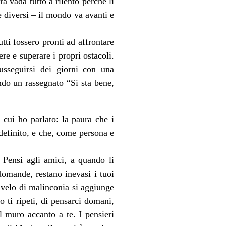
a vada tutto a rilento perché lì
te diversi – il mondo va avanti e
utti fossero pronti ad affrontare
re e superare i propri ostacoli.
sseguirsi dei giorni con una
ndo un rassegnato “Si sta bene,
 cui ho parlato: la paura che i
definito, e che, come persona e
 Pensi agli amici, a quando li
domande, restano inevasi i tuoi
 velo di malinconia si aggiunge
o ti ripeti, di pensarci domani,
il muro accanto a te. I pensieri