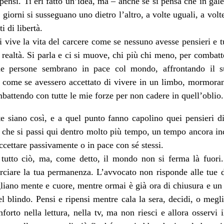
ensi. Ti eri fatto un’idea, ma – anche se si pensa che in galer
 giorni si susseguano uno dietro l’altro, a volte uguali, a vol
i di libertà.
si vive la vita del carcere come se nessuno avesse pensieri e t
 realtà. Si parla e ci si muove, chi più chi meno, per combatte
ne persone sembrano in pace col mondo, affrontando il su
e; come se avessero accettato di vivere in un limbo, mormora
ombattendo con tutte le mie forze per non cadere in quell’oblio.
 siano così, e a quel punto fanno capolino quei pensieri di
, che si passi qui dentro molto più tempo, un tempo ancora in
accettare passivamente o in pace con sé stessi.
e tutto ciò, ma, come detto, il mondo non si ferma là fuori.
orciare la tua permanenza. L’avvocato non risponde alle tue 
iano mente e cuore, mentre ormai è già ora di chiusura e un
del blindo. Pensi e ripensi mentre cala la sera, decidi, o megli
nforto nella lettura, nella tv, ma non riesci e allora osservi 