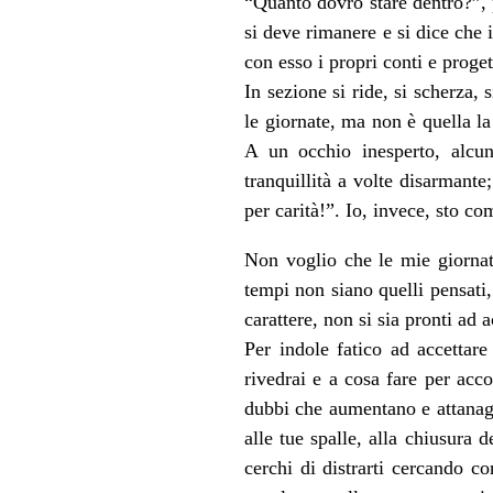
“Quanto dovrò stare dentro?”, p
si deve rimanere e si dice che i
con esso i propri conti e progett
In sezione si ride, si scherza, 
le giornate, ma non è quella la
A un occhio inesperto, alcu
tranquillità a volte disarmant
per carità!”. Io, invece, sto c
Non voglio che le mie giornate
tempi non siano quelli pensati
carattere, non si sia pronti ad 
Per indole fatico ad accettar
rivedrai e a cosa fare per acc
dubbi che aumentano e attanagl
alle tue spalle, alla chiusura 
cerchi di distrarti cercando co