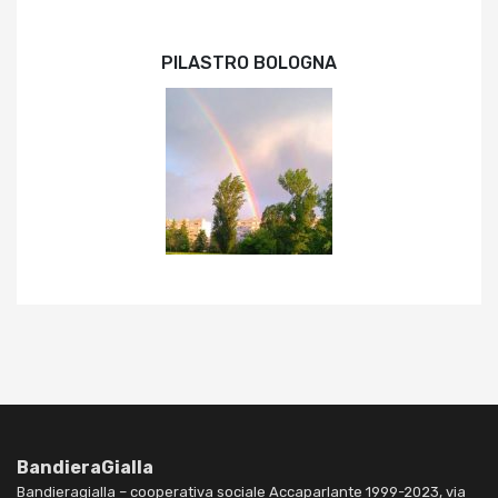
PILASTRO BOLOGNA
BandieraGialla
Bandieragialla – cooperativa sociale Accaparlante 1999-2023, via