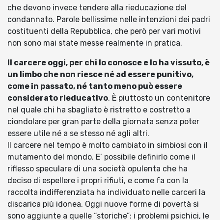
che devono invece tendere alla rieducazione del
condannato. Parole bellissime nelle intenzioni dei padri
costituenti della Repubblica, che però per vari motivi
non sono mai state messe realmente in pratica.
Il carcere oggi, per chi lo conosce e lo ha vissuto, è
un limbo che non riesce né ad essere punitivo,
come in passato, né tanto meno può essere
considerato rieducativo
. È piuttosto un contenitore
nel quale chi ha sbagliato è ristretto e costretto a
ciondolare per gran parte della giornata senza poter
essere utile né a se stesso né agli altri.
Il carcere nel tempo è molto cambiato in simbiosi con il
mutamento del mondo. E’ possibile definirlo come il
riflesso speculare di una società opulenta che ha
deciso di espellere i propri rifiuti, e come fa con la
raccolta indifferenziata ha individuato nelle carceri la
discarica più idonea. Oggi nuove forme di povertà si
sono aggiunte a quelle “storiche”: i problemi psichici, le