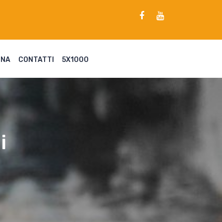
ENA
CONTATTI
5X1000
i