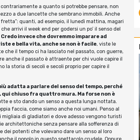
 contrariamente a quanto si potrebbe pensare, non
 mezzo a due lancette che sembrano immobili. Anche
 fretta”: quanti, ad esempio, il lunedì mattina, magari
che arrivi il week end per godersi un po’ il senso del
.
Credo invece che dovremmo imparare ad
ste e bella vita, anche se non è facile
, viste le
te che il tempo ci ha lasciato nel passato, con guerre,
ure anche il passato è attraente per chi vuole capire il
la storia di secoli e secoli proprio per capire il
iù adatta a parlare del senso del tempo, perché
 qui chiuso fra quattro mura. Ma forse non è
tte e sto dando un senso a questa lunga nottata.
ppia faccia, come siamo anche noi umani. Penso al
i migliaia di gladiatori e dove adesso vengono turisti
ie architettoniche senza pensare alla sofferenza di
re dei potenti che volevano dare un senso al loro
nche il popolo in questo spettacolo crudele. Oppure