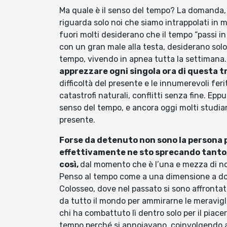
Ma quale è il senso del tempo? La domanda,
riguarda solo noi che siamo intrappolati in
fuori molti desiderano che il tempo “passi in
con un gran male alla testa, desiderano solo 
tempo, vivendo in apnea tutta la settimana
apprezzare ogni singola ora di questa tri
difficoltà del presente e le innumerevoli feri
catastrofi naturali, conflitti senza fine. Epp
senso del tempo, e ancora oggi molti studiano 
presente.
Forse da detenuto non sono la persona p
effettivamente ne sto sprecando tanto,
così,
dal momento che è l’una e mezza di no
Penso al tempo come a una dimensione a do
Colosseo, dove nel passato si sono affrontat
da tutto il mondo per ammirarne le meravigl
chi ha combattuto lì dentro solo per il piace
tempo perché si annoiavano, coinvolgendo a