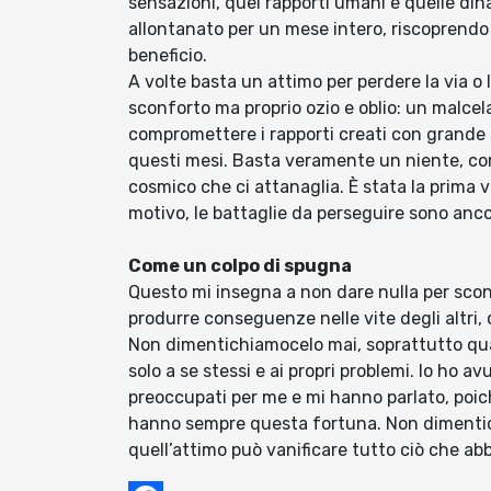
sensazioni, quei rapporti umani e quelle di
allontanato per un mese intero, riscoprendo l
beneficio.
A volte basta un attimo per perdere la via o 
sconforto ma proprio ozio e oblio: un malcel
compromettere i rapporti creati con grande s
questi mesi. Basta veramente un niente, com
cosmico che ci attanaglia. È stata la prima v
motivo, le battaglie da perseguire sono anc
Come un colpo di spugna
Questo mi insegna a non dare nulla per sco
produrre conseguenze nelle vite degli altri, 
Non dimentichiamocelo mai, soprattutto qua
solo a se stessi e ai propri problemi. Io ho a
preoccupati per me e mi hanno parlato, poi
hanno sempre questa fortuna. Non dimentich
quell’attimo può vanificare tutto ciò che a