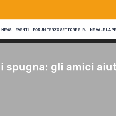
NEWS
EVENTI
FORUM TERZO SETTORE E. R.
NE VALE LA P
 spugna: gli amici aiut