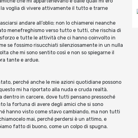
namiche che mi appartenevano e dalle quali mi ero
a voglia di vivere attivamente il tutto e trarne
lasciarsi andare all’oblio; non lo chiamerei neanche
ato menefreghismo verso tutto e tutti, che rischia di
forzo e tutte le attività che ci hanno coinvolto in
e se fossimo risucchiati silenziosamente in un nulla
olta che mi sono sentito così e non so spiegarne il
ora tante e ardue.
ntato, perché anche le mie azioni quotidiane possono
questo mi ha riportato alla nuda e cruda realtà.
 dentro in carcere, dove tutti pensano pressoché
vuto la fortuna di avere degli amici che si sono
ché hanno visto come stavo cambiando, ma non tutti
iamocelo mai, perché perdersi è un attimo, e
bbiamo fatto di buono, come un colpo di spugna.