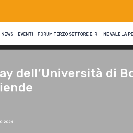
NEWS
EVENTI
FORUM TERZO SETTORE E. R.
NE VALE LA P
Day dell’Università di 
ziende
O 2024