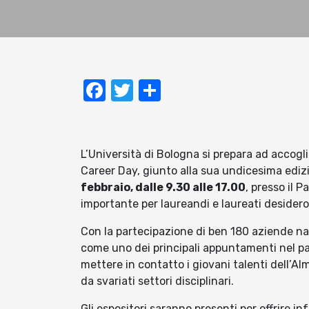
Facebook
Twitter
Condividi
L’Università di Bologna si prepara ad accogl
Career Day, giunto alla sua undicesima ediz
febbraio, dalle 9.30 alle 17.00
, presso il 
importante per laureandi e laureati desidero
Con la partecipazione di ben 180 aziende naz
come uno dei principali appuntamenti nel pan
mettere in contatto i giovani talenti dell’A
da svariati settori disciplinari.
Gli espositori saranno presenti per offrire i