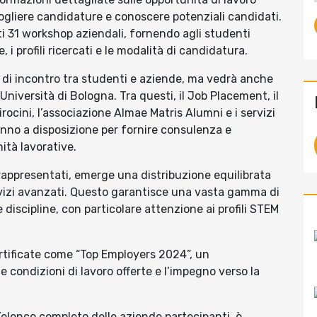
ccogliere candidature e conoscere potenziali candidati.
ti 31 workshop aziendali, fornendo agli studenti
 i profili ricercati e le modalità di candidatura.
 di incontro tra studenti e aziende, ma vedrà anche
’Università di Bologna. Tra questi, il Job Placement, il
irocini, l’associazione Almae Matris Alumni e i servizi
anno a disposizione per fornire consulenza e
ità lavorative.
 rappresentati, emerge una distribuzione equilibrata
ervizi avanzati. Questo garantisce una vasta gamma di
 discipline, con particolare attenzione ai profili STEM
ertificate come “Top Employers 2024”, un
 condizioni di lavoro offerte e l’impegno verso la
’elenco completo delle aziende partecipanti, è