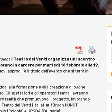
roject
il
Teatro dei Venti organizza un incontro
vorano in carcere per martedì 16 febbraio alle 19
.
vi approdi” è il titolo dell’evento che si terrà in
stica, alla formazione e alla creazione di buone
o. Gli spettatori e gli operatori teatrali avranno
ttro realtà che promuovono il progetto, lavorando
si: Teatro dei Venti (Italia), aufBruch KUNST
o (Polonia) e UPSDA (Bulgaria).