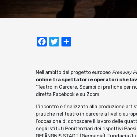
Facebook
Twitter
Condividi
Nell’ambito del progetto europeo
Freeway
P
online tra spettatori e operatori che la
“Teatro in Carcere. Scambi di pratiche per nuo
diretta Facebook e su Zoom.
L’incontro è finalizzato alla produzione arti
pratiche nel teatro in carcere a livello europe
l’occasione di conoscere il lavoro delle qua
negli Istituti Penitenziari dei rispettivi Pae
GEFÄNGNIS STADT (Germania), Fundacja Jubil