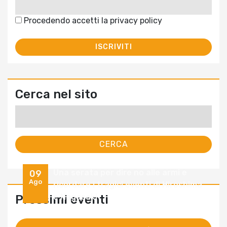
Procedendo accetti la privacy policy
Cerca nel sito
Ricerca
per:
Una serata per dire no alle armi e
09
Ago
ricordare i tragici eventi di Hiroshima
e Nagasaki
Prossimi eventi