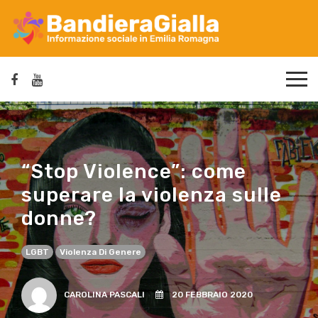
“Stop Violence”: come
superare la violenza sulle
donne?
LGBT
Violenza Di Genere
CAROLINA PASCALI
20 FEBBRAIO 2020