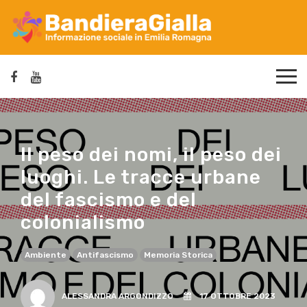
Il peso dei nomi, il peso dei
luoghi. Le tracce urbane
del fascismo e del
colonialismo
Ambiente
Antifascismo
Memoria Storica
ALESSANDRA ARGONDIZZO
17 OTTOBRE 2023