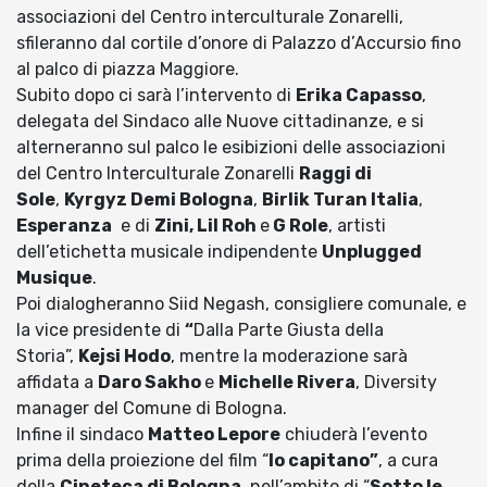
associazioni del Centro interculturale Zonarelli,
sfileranno dal cortile d’onore di Palazzo d’Accursio fino
al palco di piazza Maggiore.
Subito dopo ci sarà l’intervento di
Erika Capasso
,
delegata del Sindaco alle Nuove cittadinanze, e si
alterneranno sul palco le esibizioni delle associazioni
del Centro Interculturale Zonarelli
Raggi di
Sole
,
Kyrgyz Demi Bologna
,
Birlik Turan Italia
,
Esperanza
e di
Zini, Lil Roh
e
G Role
, artisti
dell’etichetta musicale indipendente
Unplugged
Musique
.
Poi dialogheranno Siid Negash, consigliere comunale, e
la vice presidente di
“
Dalla Parte Giusta della
Storia”,
Kejsi Hodo
, mentre la moderazione sarà
affidata a
Daro Sakho
e
Michelle Rivera
, Diversity
manager del Comune di Bologna.
Infine il sindaco
Matteo Lepore
chiuderà l’evento
prima della proiezione del film “
Io capitano”
, a cura
della
Cineteca di Bologna
, nell’ambito di “
Sotto le