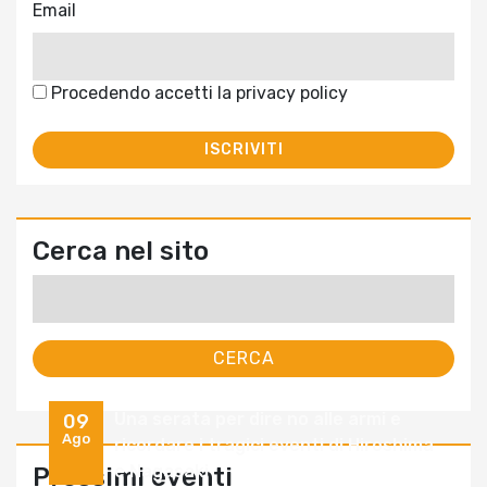
Email
Procedendo accetti la privacy policy
Cerca nel sito
Ricerca
per:
Una serata per dire no alle armi e
09
Ago
ricordare i tragici eventi di Hiroshima
e Nagasaki
Prossimi eventi