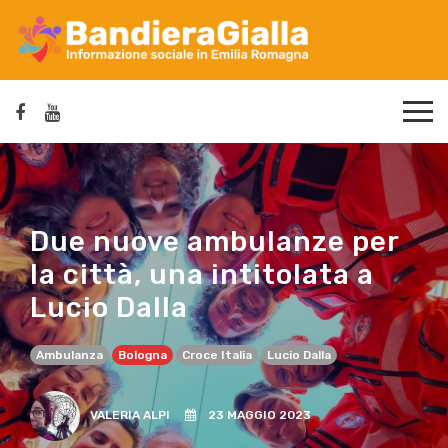
Due nuove ambulanze per
la città, una intitolata a
Lucio Dalla
Ambulanza
Bologna
Croce Italia
Lucio Dalla
VALERIA ALPI
23 MAGGIO 2023