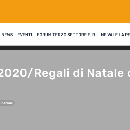
NEWS
EVENTI
FORUM TERZO SETTORE E. R.
NE VALE LA P
2020/Regali di Natale 
Solidale