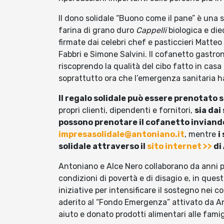
Il dono solidale “Buono come il pane” è una
farina di grano duro
Cappelli
biologica e diec
firmate dai celebri chef e pasticcieri Matte
Fabbri e Simone Salvini. Il cofanetto gastro
riscoprendo la qualità del cibo fatto in casa
soprattutto ora che l’emergenza sanitaria ha
Il regalo solidale può essere prenotato s
propri clienti, dipendenti e fornitori,
sia dai
possono prenotare il cofanetto inviando 
impresasolidale@antoniano.it
, mentre
i
solidale attraverso il
sito internet >>
di
Antoniano e Alce Nero collaborano da anni per
condizioni di povertà e di disagio e, in ques
iniziative per intensificare il sostegno nei co
aderito al “Fondo Emergenza” attivato da An
aiuto e donato prodotti alimentari alle famig