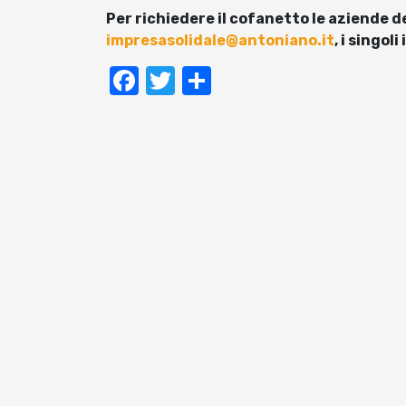
Per richiedere il cofanetto le aziende d
impresasolidale@antoniano.it
, i singol
Facebook
Twitter
Condividi