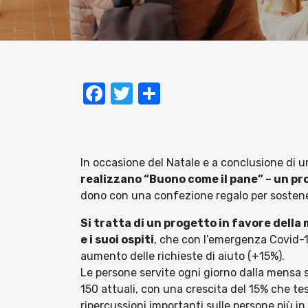
Facebook
Twitter
Condividi
In occasione del Natale e a conclusione di 
realizzano “Buono come il pane” – un pro
dono con una confezione regalo per sostene
Si tratta di un progetto in favore dell
e i suoi ospiti
, che con l’emergenza Covid-
aumento delle richieste di aiuto (+15%).
Le persone servite ogni giorno dalla mensa s
150 attuali, con una crescita del 15% che t
ripercussioni importanti sulle persone più in d