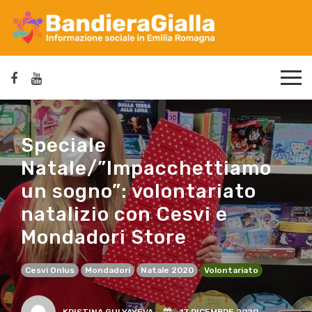
Speciale
Natale/”Impacchettiamo
un sogno”: volontariato
natalizio con Cesvi e
Mondadori Store
Cesvi Onlus
Mondadori
Natale 2020
Volontariato