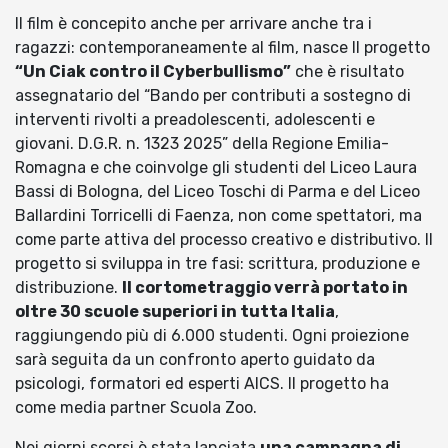
Il film è concepito anche per arrivare anche tra i
ragazzi: contemporaneamente al film, nasce Il progetto
“Un Ciak contro il Cyberbullismo”
che è risultato
assegnatario del “Bando per contributi a sostegno di
interventi rivolti a preadolescenti, adolescenti e
giovani. D.G.R. n. 1323 2025” della Regione Emilia-
Romagna e che coinvolge gli studenti del Liceo Laura
Bassi di Bologna, del Liceo Toschi di Parma e del Liceo
Ballardini Torricelli di Faenza, non come spettatori, ma
come parte attiva del processo creativo e distributivo. Il
progetto si sviluppa in tre fasi: scrittura, produzione e
distribuzione.
Il cortometraggio verrà portato in
oltre 30 scuole superiori in tutta Italia
,
raggiungendo più di 6.000 studenti. Ogni proiezione
sarà seguita da un confronto aperto guidato da
psicologi, formatori ed esperti AICS. Il progetto ha
come media partner Scuola Zoo.
Nei giorni scorsi è stata lanciata
una campagna di