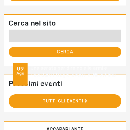
Cerca nel sito
Ricerca
per:
Una serata per dire no alle armi e
09
Ago
ricordare i tragici eventi di Hiroshima
e Nagasaki
Prossimi eventi
TUTTI GLI EVENTI
ACCAPARLANTE