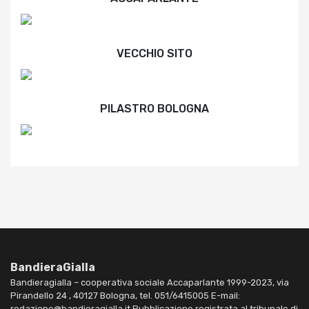
VECCHIO SITO
PILASTRO BOLOGNA
BandieraGialla
Bandieragialla – cooperativa sociale Accaparlante 1999-2023, via
Pirandello 24 , 40127 Bologna, tel. 051/6415005 E-mail:
redazione@bandieragialla.it Pubblicazione registrata al tribunale di