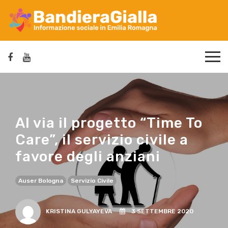
Al via il progetto “Time To
Care”, il servizio civile a
favore degli anziani
Auser Bologna
Servizio Civile
KRISTINA GULYAYEVA
3 SETTEMBRE 2020