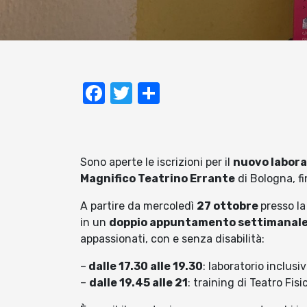
Facebook
Twitter
Condividi
Sono aperte le iscrizioni per il
nuovo labora
Magnifico Teatrino Errante
di Bologna, f
A partire da mercoledì
27 ottobre
presso la
in un
doppio appuntamento settimanal
appassionati, con e senza disabilità:
–
dalle 17.30 alle 19.30
: laboratorio inclus
–
dalle 19.45 alle 21
: training di Teatro Fis