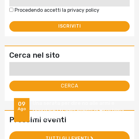
Procedendo accetti la privacy policy
Cerca nel sito
Ricerca
per:
Una serata per dire no alle armi e
09
Ago
ricordare i tragici eventi di Hiroshima
e Nagasaki
Prossimi eventi
TUTTI GLI EVENTI