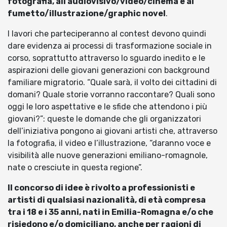
fotografia, all’audiovisivo/video/cinema e al
fumetto/illustrazione/graphic novel
.
I lavori che parteciperanno al contest devono quindi
dare evidenza ai processi di trasformazione sociale in
corso, soprattutto attraverso lo sguardo inedito e le
aspirazioni delle giovani generazioni con background
familiare migratorio. “Quale sarà, il volto dei cittadini di
domani? Quale storie vorranno raccontare? Quali sono
oggi le loro aspettative e le sfide che attendono i più
giovani?”: queste le domande che gli organizzatori
dell’iniziativa pongono ai giovani artisti che, attraverso
la fotografia, il video e l’illustrazione, “daranno voce e
visibilità alle nuove generazioni emiliano-romagnole,
nate o cresciute in questa regione”.
Il concorso di idee è rivolto a professionisti e
artisti di qualsiasi nazionalità, di età compresa
tra i 18 e i 35 anni, nati in Emilia-Romagna e/o che
risiedono e/o domiciliano, anche per ragioni di