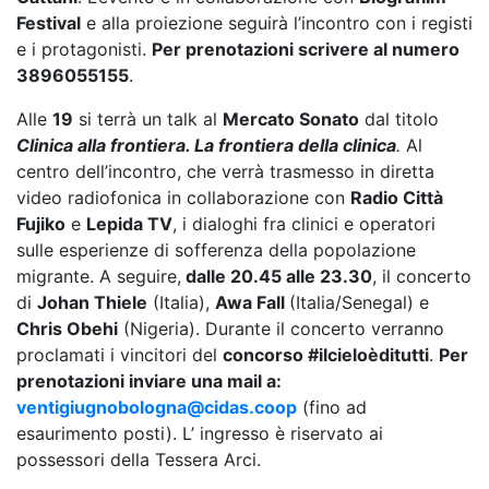
Festival
e alla proiezione seguirà l’incontro con i registi
e i protagonisti.
Per prenotazioni scrivere al numero
3896055155
.
Alle
19
si terrà un talk al
Mercato Sonato
dal titolo
Clinica alla frontiera. La frontiera della clinica
.
Al
centro dell’incontro, che verrà trasmesso in diretta
video radiofonica in collaborazione con
Radio Città
Fujiko
e
Lepida TV
, i dialoghi fra clinici e operatori
sulle esperienze di sofferenza della popolazione
migrante. A seguire,
dalle 20.45 alle 23.30
, il concerto
di
Johan Thiele
(Italia),
Awa Fall
(Italia/Senegal) e
Chris Obehi
(Nigeria). Durante il concerto verranno
proclamati i vincitori del
concorso #ilcieloèditutti
.
Per
prenotazioni inviare una mail a:
ventigiugnobologna@cidas.coop
(fino ad
esaurimento posti). L’ ingresso è riservato ai
possessori della Tessera Arci.