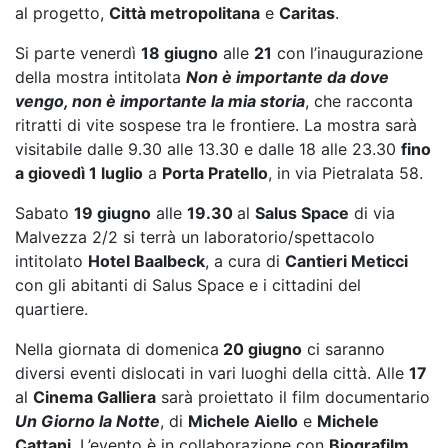
al progetto,
Città metropolitana
e
Caritas
.
Si parte venerdì
18 giugno
alle
21
con l’inaugurazione
della mostra intitolata
Non è importante da dove
vengo, non è importante la mia storia
, che racconta
ritratti di vite sospese tra le frontiere. La mostra sarà
visitabile dalle 9.30 alle 13.30 e dalle 18 alle 23.30
fino
a giovedì 1 luglio
a
Porta Pratello
, in via Pietralata 58.
Sabato
19 giugno
alle
19.30
al
Salus Space
di via
Malvezza 2/2 si terrà un laboratorio/spettacolo
intitolato
Hotel Baalbeck
, a cura di
Cantieri Meticci
con gli abitanti di Salus Space e i cittadini del
quartiere.
Nella giornata di domenica
20 giugno
ci saranno
diversi eventi dislocati in vari luoghi della città. Alle
17
al
Cinema Galliera
sarà proiettato il film documentario
Un Giorno la Notte
, di
Michele Aiello
e
Michele
Cattani
. L’evento è in collaborazione con
Biografilm