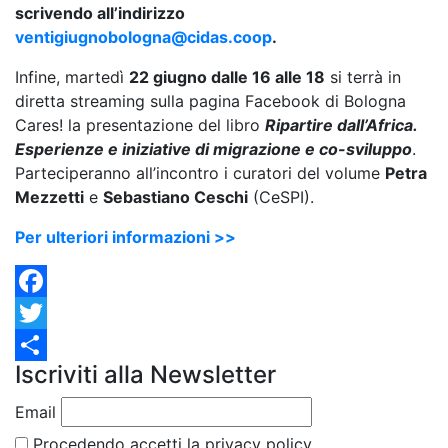
scrivendo all’indirizzo
ventigiugnobologna@cidas.coop
.
Infine, martedì
22 giugno dalle 16 alle 18
si terrà in
diretta streaming sulla pagina Facebook di Bologna
Cares! la presentazione del libro
Ripartire dall’Africa.
Esperienze e iniziative di migrazione e co-sviluppo
.
Parteciperanno all’incontro i curatori del volume
Petra
Mezzetti
e
Sebastiano Ceschi
(CeSPI).
Per ulteriori informazioni >>
Facebook
Twitter
Iscriviti alla Newsletter
Condividi
Email
Procedendo accetti la privacy policy