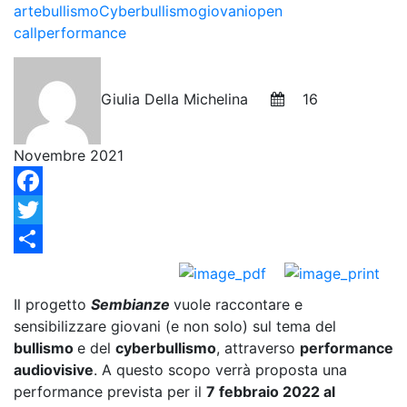
arte
bullismo
Cyberbullismo
giovani
open
call
performance
Giulia Della Michelina
16
Novembre 2021
Facebook
Twitter
Condividi
Il progetto
Sembianze
vuole raccontare e
sensibilizzare giovani (e non solo) sul tema del
bullismo
e del
cyberbullismo
, attraverso
performance
audiovisive
. A questo scopo verrà proposta una
performance prevista per il
7 febbraio 2022 al