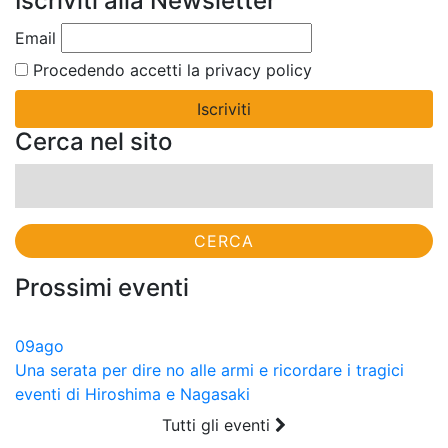
Iscriviti alla Newsletter
Condividi
Email
Procedendo accetti la privacy policy
Cerca nel sito
Ricerca
per:
Prossimi eventi
09
ago
Una serata per dire no alle armi e ricordare i tragici
eventi di Hiroshima e Nagasaki
Tutti gli eventi