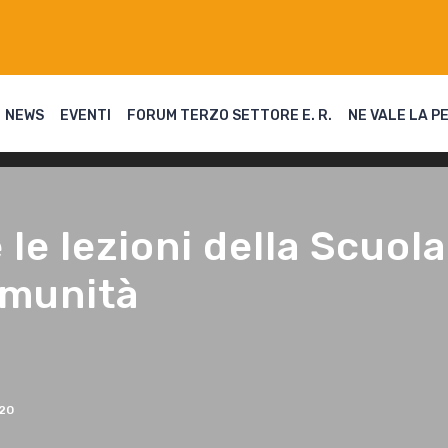
NEWS
EVENTI
FORUM TERZO SETTORE E. R.
NE VALE LA P
le lezioni della Scuola
omunità
20