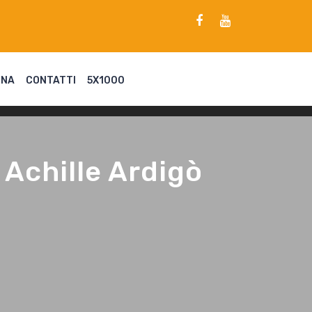
ENA
CONTATTI
5X1000
 Achille Ardigò