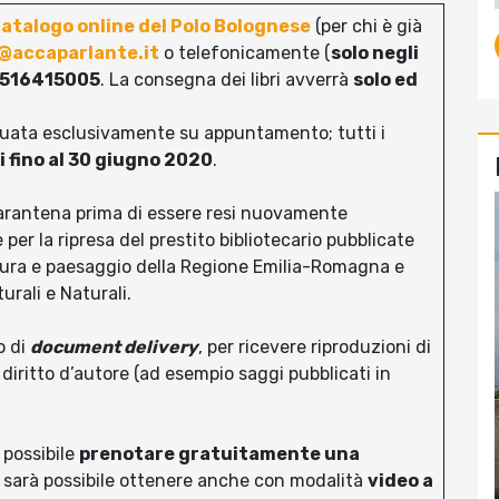
atalogo online del Polo Bolognese
(per chi è già
a@accaparlante.it
o telefonicamente (
solo negli
516415005
. La consegna dei libri avverrà
solo ed
tuata esclusivamente su appuntamento; tutti i
 fino al 30 giugno 2020
.
quarantena prima di essere resi nuovamente
 per la ripresa del prestito bibliotecario pubblicate
ltura e paesaggio della Regione Emilia-Romagna e
turali e Naturali.
o di
document delivery
, per ricevere riproduzioni di
 diritto d’autore (ad esempio saggi pubblicati in
 possibile
prenotare gratuitamente una
e sarà possibile ottenere anche con modalità
video a