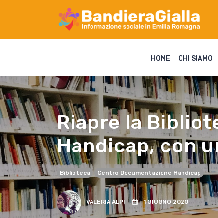
HOME
CHI SIAMO
Riapre la Bibli
Handicap, con un
Biblioteca
Centro Documentazione Handicap
VALERIA ALPI
1 GIUGNO 2020