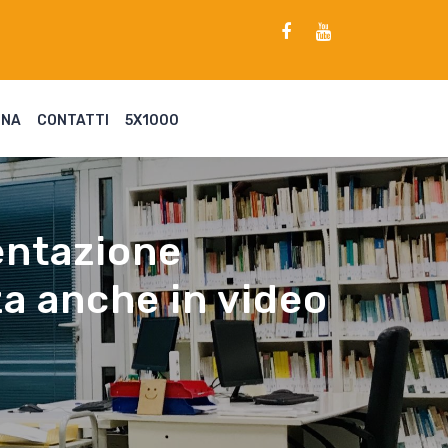
ENA
CONTATTI
5X1000
entazione
a anche in video