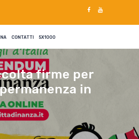
ENA
CONTATTI
5X1000
colta firme per
di permanenza in