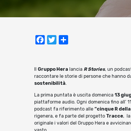
Facebook
Twitter
Condividi
Il
Gruppo Hera
lancia
R Stories
, un podcas
raccontare le storie di persone che hanno da
sostenibilità
.
La prima puntata è uscita domenica
13 giu
piattaforme audio. Ogni domenica fino all’ 1
podcast fa riferimento alle
“cinque R della
rigenera, e fa parte del progetto
Tracce
, l
originale i valori del Gruppo Hera e avvicinar
vasto.