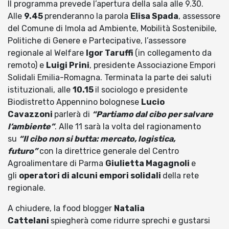
Il programma prevede l’apertura della sala alle 9.30.
Alle
9.45
prenderanno la parola
Elisa Spada
, assessore
del Comune di Imola ad Ambiente, Mobilità Sostenibile,
Politiche di Genere e Partecipative, l’assessore
regionale al Welfare
Igor Taruffi
(in collegamento da
remoto) e
Luigi Prini
, presidente Associazione Empori
Solidali Emilia-Romagna. Terminata la parte dei saluti
istituzionali, alle
10.15
il sociologo e presidente
Biodistretto Appennino bolognese
Lucio
Cavazzoni
parlerà di
“Partiamo dal cibo per salvare
l’ambiente”
. Alle 11 sarà la volta del ragionamento
su
“Il cibo non si butta: mercato, logistica,
futuro”
con la direttrice generale del Centro
Agroalimentare di Parma
Giulietta Magagnoli
e
gli
operatori di alcuni empori solidali
della rete
regionale.
A chiudere, la food blogger
Natalia
Cattelani
spiegherà come ridurre sprechi e gustarsi