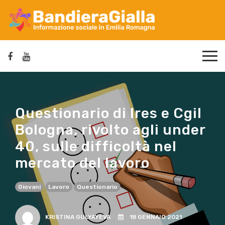
Questionario di Ires e Cgil
Bologna, rivolto agli under
40, sulle difficoltà nel
mercato del lavoro
Giovani
Lavoro
Questionario
KRISTINA GULYAYEVA
18 GENNAIO 2021