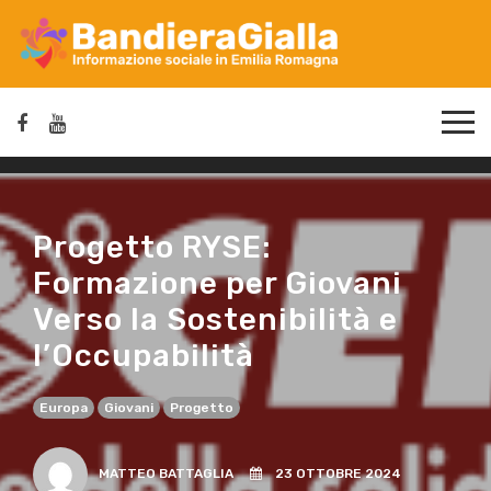
Progetto RYSE:
Formazione per Giovani
Verso la Sostenibilità e
l’Occupabilità
Europa
Giovani
Progetto
MATTEO BATTAGLIA
23 OTTOBRE 2024