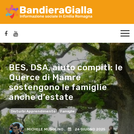
BES, DSA, aiuto compiti: le
Querce di Mamre
sostengono le famiglie
anche d’estate
Disturbi Apprendimento
Famiglie
MICHELE MUSOLINO
26 GIUGNO 2025