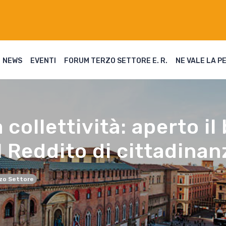
NEWS
EVENTI
FORUM TERZO SETTORE E. R.
NE VALE LA P
la collettività: aperto 
l Reddito di cittadinan
zo Settore