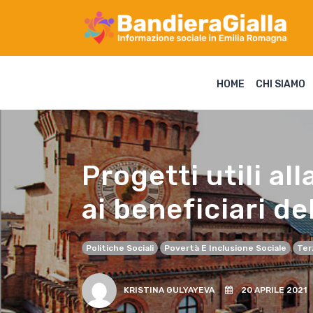
HOME
CHI SIAMO
Progetti utili al
ai beneficiari de
Politiche Sociali
Povertà E Inclusione Sociale
Ter
KRISTINA GULYAYEVA
20 APRILE 2021