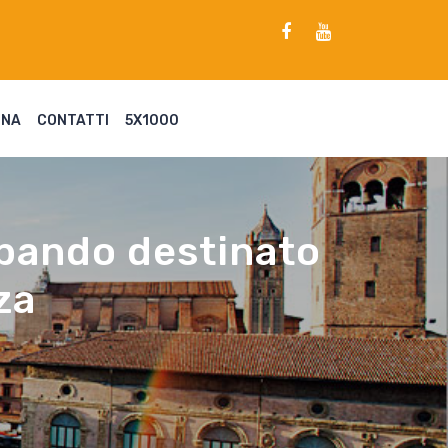
ENA
CONTATTI
5X1000
il bando destinato
za