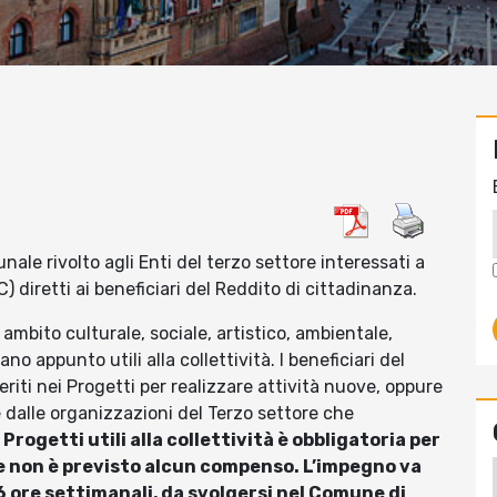
ale rivolto agli Enti del terzo settore interessati a
C) diretti ai beneficiari del Reddito di cittadinanza.
 ambito culturale, sociale, artistico, ambientale,
o appunto utili alla collettività. I beneficiari del
riti nei Progetti per realizzare attività nuove, oppure
 dalle organizzazioni del Terzo settore che
Progetti utili alla collettività è obbligatoria per
ro e non è previsto alcun compenso. L’impegno va
16 ore settimanali, da svolgersi nel Comune di