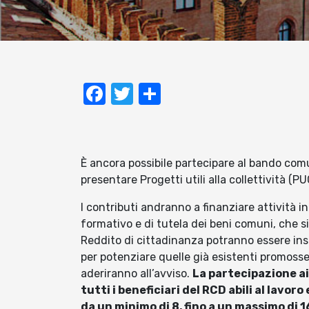
Facebook
Twitter
Condividi
È ancora possibile partecipare al bando comun
presentare Progetti utili alla collettività (PU
I contributi andranno a finanziare attività in
formativo e di tutela dei beni comuni, che sian
Reddito di cittadinanza potranno essere inse
per potenziare quelle già esistenti promosse
aderiranno all’avviso.
La partecipazione ai 
tutti i beneficiari del RCD abili al lavo
da un minimo di 8, fino a un massimo di 