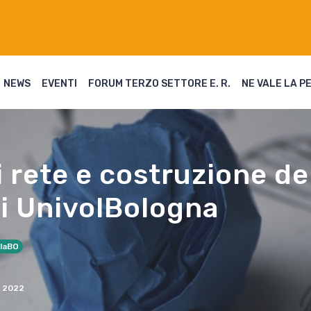
NEWS
EVENTI
FORUM TERZO SETTORE E. R.
NE VALE LA P
 rete e costruzione de
di UnivolBologna
laBO
 2022