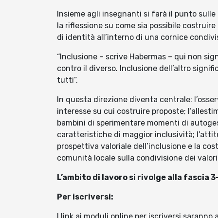
Insieme agli insegnanti si farà il punto sull
la riflessione su come sia possibile costruire
di identità all’interno di una cornice condivi
“Inclusione – scrive Habermas – qui non sig
contro il diverso. Inclusione dell’altro signi
tutti”.
In questa direzione diventa centrale: l’osser
interesse su cui costruire proposte; l’alles
bambini di sperimentare momenti di autogesti
caratteristiche di maggior inclusività; l’att
prospettiva valoriale dell’inclusione e la co
comunità locale sulla condivisione dei valori
L’ambito di lavoro si rivolge alla fascia 3
Per iscriversi:
I link ai moduli online per iscriversi saranno 