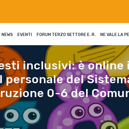
NEWS
EVENTI
FORUM TERZO SETTORE E. R.
NE VALE LA P
ti inclusivi: è online 
l personale del Sistem
truzione 0-6 del Comu