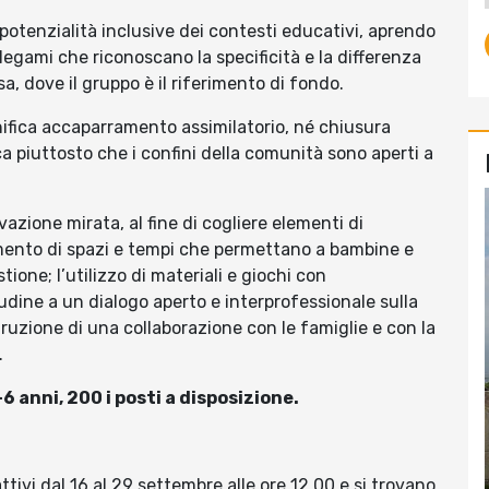
e potenzialità inclusive dei contesti educativi, aprendo
 legami che riconoscano la specificità e la differenza
sa, dove il gruppo è il riferimento di fondo.
nifica accaparramento assimilatorio, né chiusura
fica piuttosto che i confini della comunità sono aperti a
vazione mirata, al fine di cogliere elementi di
timento di spazi e tempi che permettano a bambine e
one; l’utilizzo di materiali e giochi con
itudine a un dialogo aperto e interprofessionale sulla
struzione di una collaborazione con le famiglie e con la
.
-6 anni, 200 i posti a disposizione.
attivi dal 16 al 29 settembre alle ore 12.00 e si trovano