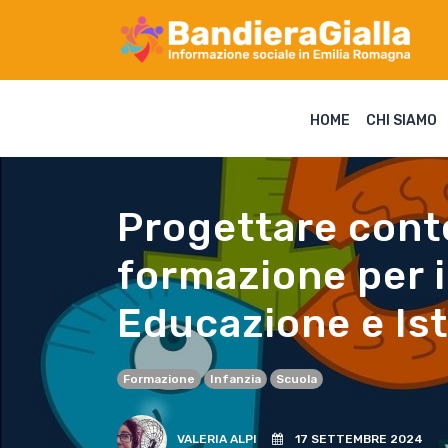
HOME
CHI SIAMO
Progettare contes
formazione per i
Educazione e Is
Formazione
Infanzia
Scuola
VALERIA ALPI
17 SETTEMBRE 2024