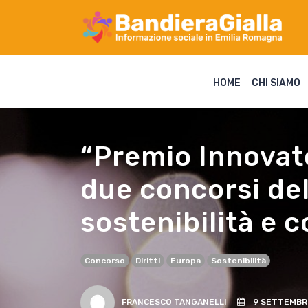
HOME
CHI SIAMO
“Premio Innovato
due concorsi de
sostenibilità e 
Concorso
Diritti
Europa
Sostenibilità
FRANCESCO TANGANELLI
9 SETTEMBRE