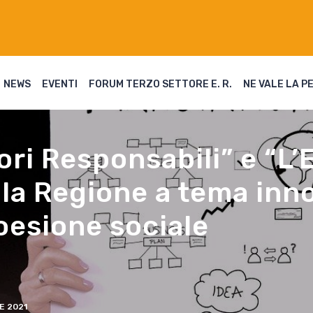
NEWS
EVENTI
FORUM TERZO SETTORE E. R.
NE VALE LA P
ri Responsabili” e “L’
lla Regione a tema inn
coesione sociale
 2021