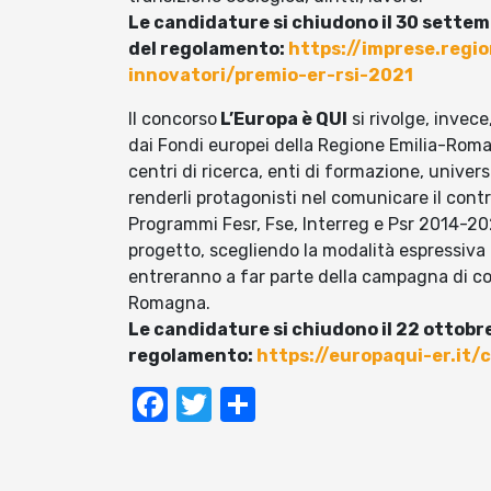
Le candidature si chiudono il 30 settemb
del regolamento:
https://imprese.regi
innovatori/premio-er-rsi-2021
Il concorso
L’Europa è QUI
si rivolge, invece
dai Fondi europei della Regione Emilia-Romagn
centri di ricerca, enti di formazione, univers
renderli protagonisti nel comunicare il contr
Programmi Fesr, Fse, Interreg e Psr 2014-20
progetto, scegliendo la modalità espressiva
entreranno a far parte della campagna di co
Romagna.
Le candidature si chiudono il 22 ottobre
regolamento:
https://europaqui-er.it/
Facebook
Twitter
Condividi