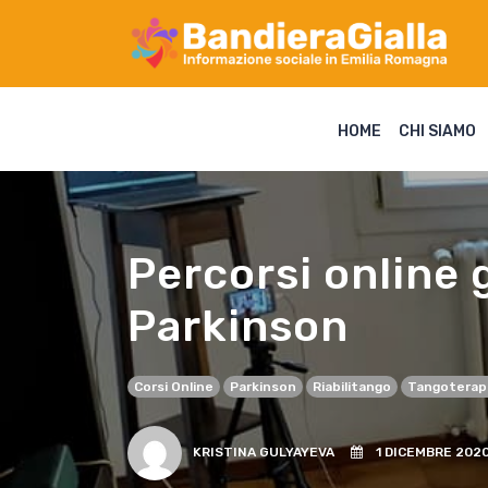
HOME
CHI SIAMO
Percorsi online g
Parkinson
Corsi Online
Parkinson
Riabilitango
Tangoterap
KRISTINA GULYAYEVA
1 DICEMBRE 202