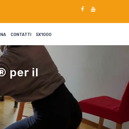
ENA
CONTATTI
5X1000
® per il