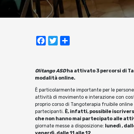
Facebook
Twitter
Condividi
Olitango ASD
ha attivato 3 percorsi di 
modalità online.
È particolarmente importante per le persone
attività di movimento e interazione con cos
proprio corso di Tangoterapia fruibile online
partecipanti.
È, infatti, possibile iscrive
che non hanno mai partecipato alle atti
giornate messe a disposizione:
lunedì , dall
venerdì, dalle 11 alle 12
.