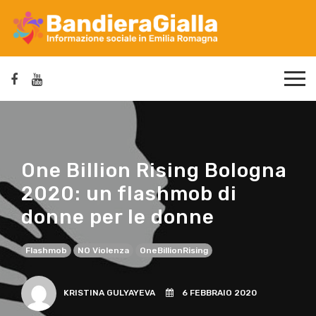
One Billion Rising Bologna
2020: un flashmob di
donne per le donne
Flashmob
NO Violenza
OneBillionRising
KRISTINA GULYAYEVA
6 FEBBRAIO 2020