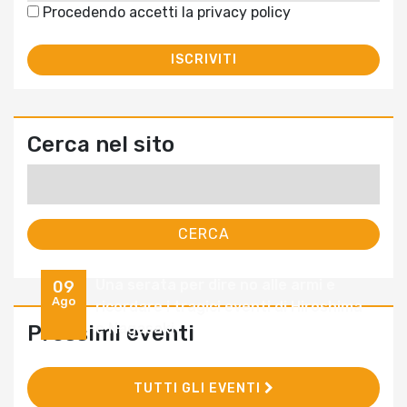
Procedendo accetti la privacy policy
Cerca nel sito
Ricerca
per:
Una serata per dire no alle armi e
09
Ago
ricordare i tragici eventi di Hiroshima
e Nagasaki
Prossimi eventi
TUTTI GLI EVENTI