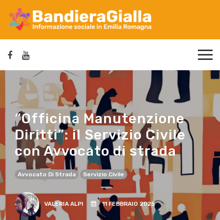
“Officina Manutenzione
Diritti”: il Servizio Civile
con Avvocato di strada
Avvocato Di Strada
Servizio Civile
VALERIA ALPI
11 FEBBRAIO 2025