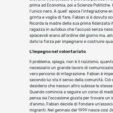
prima ad Economia, poi a Scienze Politiche. I
l’unico nero. A quell’ epoca l’integrazione
grinta e voglia di fare, Fabian si è dovuto s
Ricorda la madre della sua prima fidanzata ita
ragazza in autobus che l’accusò senza nessun
spiacevoli erano all’ordine del giorno ma, a
dato la forza per impegnarsi e costruire qualc
L’impegno nel volontariato
Il problema, spiega, non è il razzismo, quant
necessario un grande lavoro di comunicazione
vero percorso di integrazione. Fabian è impe
secondo lui sta il senso della comunità. Ciò 
desiderio che nessun altro subisse le stess
Quando comincia a seguire un corso di med
pensa sia l’occasione giusta per trovare un i
d’animo, Fabian decide di fondare un’associ
migranti. Nel gennaio del 1999 nasce così
D