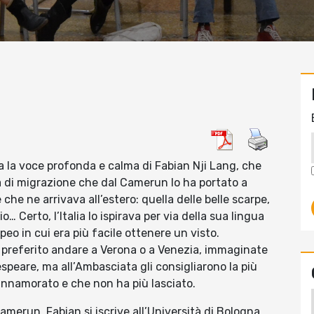
a la voce profonda e calma di Fabian Nji Lang, che
ia di migrazione che dal Camerun lo ha portato a
 che ne arrivava all’estero: quella delle belle scarpe,
o… Certo, l’Italia lo ispirava per via della sua lingua
eo in cui era più facile ottenere un visto.
e preferito andare a Verona o a Venezia, immaginate
espeare, ma all’Ambasciata gli consigliarono la più
 innamorato e che non ha più lasciato.
Camerun, Fabian si iscrive all’Università di Bologna,