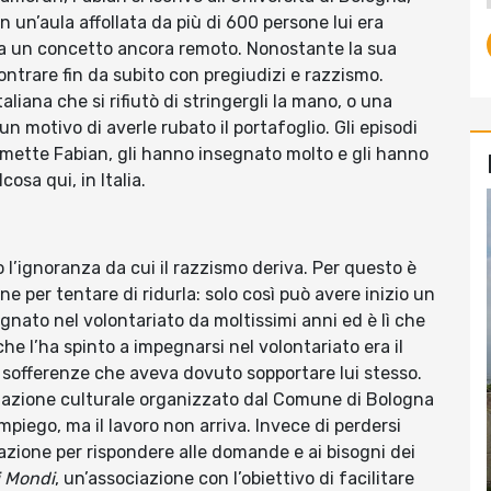
n un’aula affollata da più di 600 persone lui era
 era un concetto ancora remoto. Nonostante la sua
contrare fin da subito con pregiudizi e razzismo.
liana che si rifiutò di stringergli la mano, o una
 motivo di averle rubato il portafoglio. Gli episodi
mmette Fabian, gli hanno insegnato molto e gli hanno
osa qui, in Italia.
o l’ignoranza da cui il razzismo deriva. Per questo è
 per tentare di ridurla: solo così può avere inizio un
gnato nel volontariato da moltissimi anni ed è lì che
che l’ha spinto a impegnarsi nel volontariato era il
e sofferenze che aveva dovuto sopportare lui stesso.
iazione culturale organizzato dal Comune di Bologna
mpiego, ma il lavoro non arriva. Invece di perdersi
azione per rispondere alle domande e ai bisogni dei
i Mondi
, un’associazione con l’obiettivo di facilitare