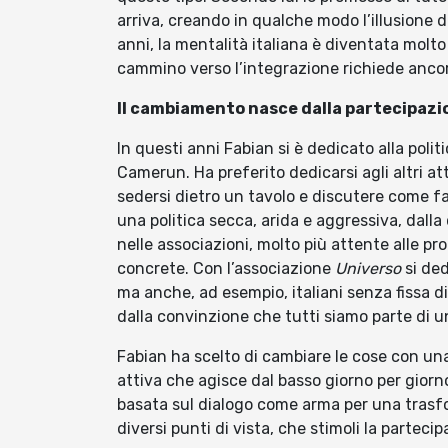
arriva, creando in qualche modo l’illusione d
anni, la mentalità italiana è diventata molt
cammino verso l’integrazione richiede ancor
Il cambiamento nasce dalla partecipazi
In questi anni Fabian si è dedicato alla poli
Camerun. Ha preferito dedicarsi agli altri at
sedersi dietro un tavolo e discutere come fan
una politica secca, arida e aggressiva, dall
nelle associazioni, molto più attente alle pr
concrete. Con l’associazione
Universo
si ded
ma anche, ad esempio, italiani senza fissa d
dalla convinzione che tutti siamo parte di
Fabian ha scelto di cambiare le cose con una
attiva che agisce dal basso giorno per giorno
basata sul dialogo come arma per una trasfor
diversi punti di vista, che stimoli la parteci