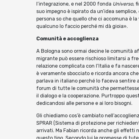
l’integrazione, e nel 2000 fonda
Universo
, 
suo impegno è ispirato da un’idea semplice,
persona so che quello che ci accomuna è la v
qualcuno lo faccio perché mi dà gioia».
Comunità e accoglienza
A Bologna sono ormai decine le comunità afr
migrante può essere rischioso limitarsi a fre
relazione complicata con l’Italia e fa nascer
è veramente sbocciato e ricorda ancora che l
parlava in italiano perché lo faceva sentire 
forum di tutte le comunità che permettesse 
il dialogo e la cooperazione. Purtroppo ques
dedicandosi alle persone e ai loro bisogni.
Gli chiediamo cos’è cambiato nell’accoglienza
SPRAR (Sistema di protezione per richiedenti 
arrivati. Ma Fabian ricorda anche gli effetti
questo tipo. Secondo lui le promesse di tutel