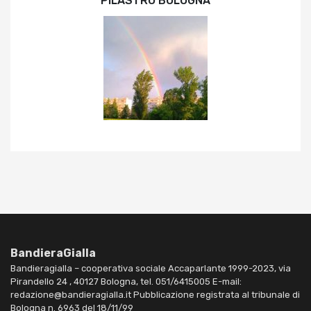
PILASTRO BOLOGNA
BandieraGialla
Bandieragialla – cooperativa sociale Accaparlante 1999-2023, via
Pirandello 24 , 40127 Bologna, tel. 051/6415005 E-mail:
redazione@bandieragialla.it Pubblicazione registrata al tribunale di
Bologna n. 6963 del 18/11/99