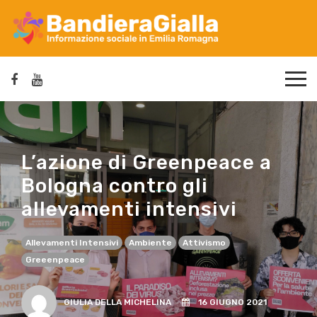
L’azione di Greenpeace a
Bologna contro gli
allevamenti intensivi
Allevamenti Intensivi
Ambiente
Attivismo
Greeenpeace
GIULIA DELLA MICHELINA
16 GIUGNO 2021