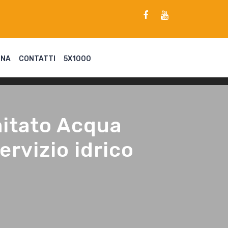
ENA
CONTATTI
5X1000
mitato Acqua
rvizio idrico