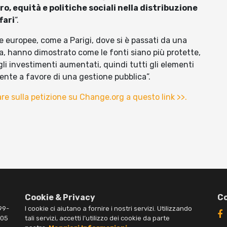
ro, equità e politiche sociali nella distribuzione
fari
“.
ze europee, come a Parigi, dove si è passati da una
a, hanno dimostrato come le fonti siano più protette,
, gli investimenti aumentati, quindi tutti gli elementi
ente a favore di una gestione pubblica”.
dare sulla petizione su Change.org a questo link >>.
Cookie & Privacy
Co
99-
I cookie ci aiutano a fornire i nostri servizi. Utilizzando
005
tali servizi, accetti l’utilizzo dei cookie da parte