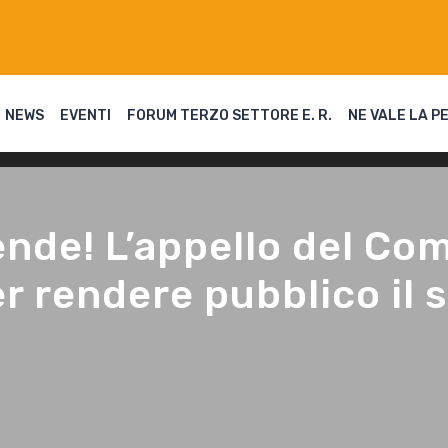
NEWS
EVENTI
FORUM TERZO SETTORE E. R.
NE VALE LA P
ende! L’appello del Co
rendere pubblico il se