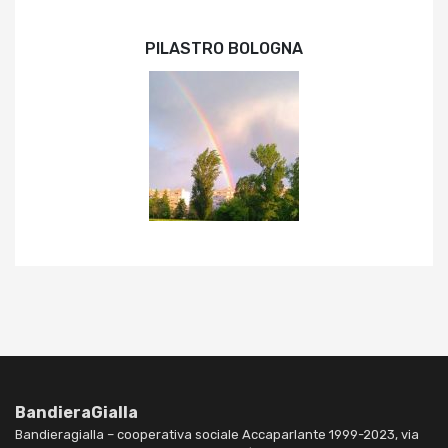
PILASTRO BOLOGNA
BandieraGialla
Bandieragialla – cooperativa sociale Accaparlante 1999-2023, via